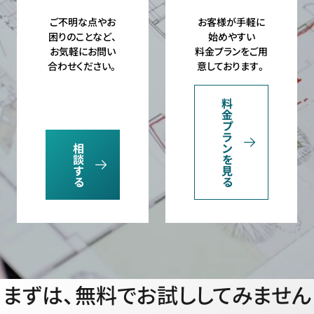
ご不明な点やお
お客様が手軽に
困りのことなど、
始めやすい
お気軽にお問い
料金プランをご用
合わせください。
意しております。
料
金
プ
ラ
相
ン
談
を
す
見
る
る
まずは、無料でお試ししてみません