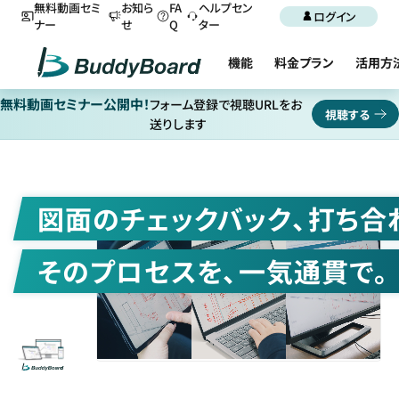
無料動画セミ
お知ら
FA
ヘルプセン
ログイン
ナー
せ
Q
ター
機能
料金プラン
活用方
無料動画セミナー公開中！
フォーム登録で視聴URLをお
視聴する
送りします
図面のチェックバック、打ち合
そのプロセスを、一気通貫で。