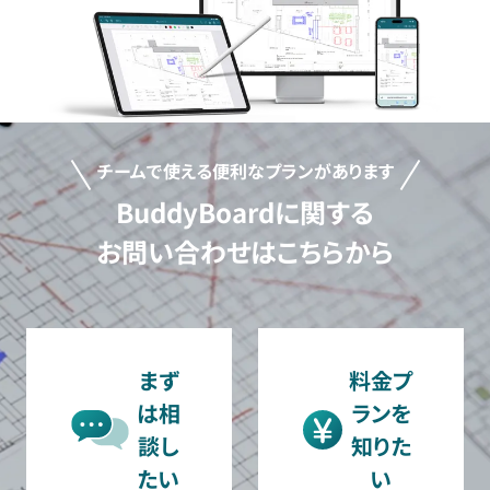
チームで使える便利なプランがあります
BuddyBoardに関する
お問い合わせはこちらから
まず
料金プ
は相
ランを
談し
知りた
たい
い