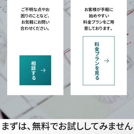
ご不明な点やお
お客様が手軽に
困りのことなど、
始めやすい
お気軽にお問い
料金プランをご用
合わせください。
意しております。
料
金
プ
ラ
相
ン
談
を
す
見
る
る
まずは、無料でお試ししてみません