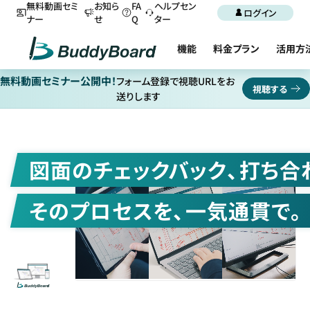
無料動画セミ
お知ら
FA
ヘルプセン
ログイン
ナー
せ
Q
ター
機能
料金プラン
活用方
無料動画セミナー公開中！
フォーム登録で視聴URLをお
視聴する
送りします
図面のチェックバック、打ち合
そのプロセスを、一気通貫で。