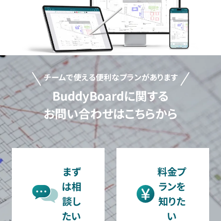
チームで使える便利なプランがあります
BuddyBoardに関する
お問い合わせはこちらから
まず
料金プ
は相
ランを
談し
知りた
たい
い