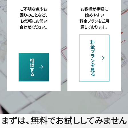
ご不明な点やお
お客様が手軽に
困りのことなど、
始めやすい
お気軽にお問い
料金プランをご用
合わせください。
意しております。
料
金
プ
ラ
相
ン
談
を
す
見
る
る
まずは、無料でお試ししてみません