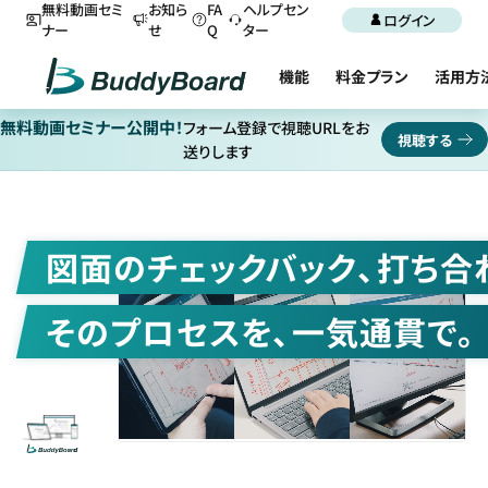
無料動画セミ
お知ら
FA
ヘルプセン
ログイン
ナー
せ
Q
ター
機能
料金プラン
活用方
無料動画セミナー公開中！
フォーム登録で視聴URLをお
視聴する
送りします
図面のチェックバック、打ち合
そのプロセスを、一気通貫で。