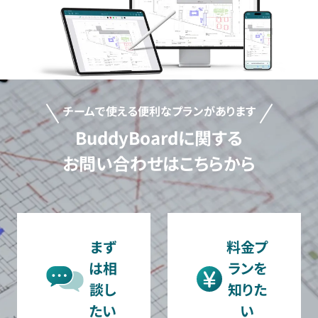
チームで使える便利なプランがあります
BuddyBoardに関する
お問い合わせはこちらから
まず
料金プ
は相
ランを
談し
知りた
たい
い