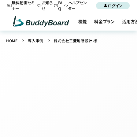
無料動画セミ
お知ら
FA
ヘルプセン
ログイン
ナー
せ
Q
ター
機能
料金プラン
活用方
HOME
導入事例
株式会社三菱地所設計 様