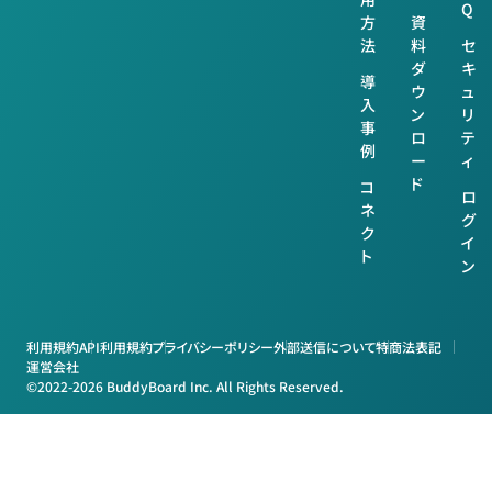
Q
方
資
法
料
セ
ダ
キ
導
ウ
ュ
入
ン
リ
事
ロ
テ
例
ー
ィ
ド
コ
ロ
ネ
グ
ク
イ
ト
ン
利用規約
API利用規約
プライバシーポリシー
外部送信について
特商法表記
運営会社
©2022-2026 BuddyBoard Inc. All Rights Reserved.