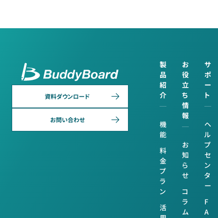
製
お
サ
品
役
ポ
紹
立
ー
介
ち
ト
資料ダウンロード
情
報
お問い合わせ
機
ヘ
能
ル
お
プ
料
知
セ
金
ら
ン
プ
せ
タ
ラ
ー
ン
コ
ラ
F
活
ム
A
用