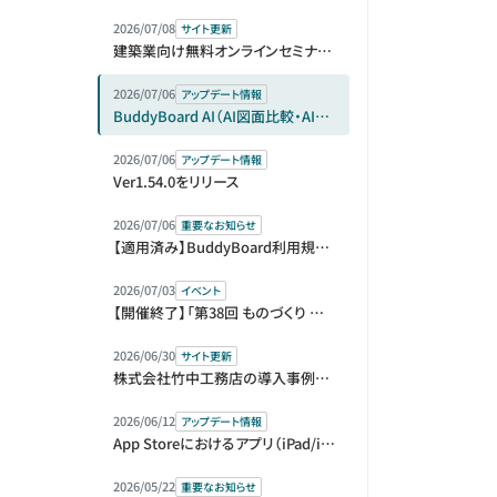
2026/07/08
サイト更新
建築業向け無料オンラインセミナー（アーカイブ動画）を公開しました
2026/07/06
アップデート情報
BuddyBoard AI（AI図面比較・AI指摘リスト）をベータ版として提供開始
2026/07/06
アップデート情報
Ver1.54.0をリリース
2026/07/06
重要なお知らせ
【適用済み】BuddyBoard利用規約等改定のお知らせ
2026/07/03
イベント
【開催終了】「第38回 ものづくり ワールド [東京]」内「第1回 建設DX展＋（プラス）」に出展＆セミナー登壇します
2026/06/30
サイト更新
株式会社竹中工務店の導入事例を公開しました
2026/06/12
アップデート情報
App Storeにおけるアプリ（iPad/iPhone）版の販売元変更に伴う再ログインのお願い
2026/05/22
重要なお知らせ