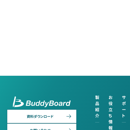
製
お
サ
品
役
ポ
紹
立
ー
介
ち
ト
資料ダウンロード
情
報