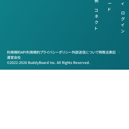
例
ー
ィ
ド
コ
ロ
ネ
グ
ク
イ
ト
ン
利用規約
API利用規約
プライバシーポリシー
外部送信について
特商法表記
運営会社
©2022-2026 BuddyBoard Inc. All Rights Reserved.