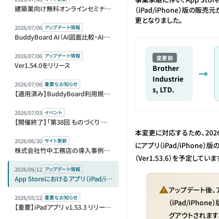
建築業向け無料オンラインセミナー（アーカイブ動画）を公開しました
（iPad/iPhone）版の販
更となりました。
2026/07/06
アップデート情報
BuddyBoard AI（AI図面比較・AI指摘リスト）をベータ版として提供開始
2026/07/06
アップデート情報
変更前
Ver1.54.0をリリース
Brother
Industrie
2026/07/06
重要なお知らせ
s, LTD.
【適用済み】BuddyBoard利用規約等改定のお知らせ
2026/07/03
イベント
【開催終了】「第38回 ものづくり ワールド [東京]」内「第1回 建設DX展＋（プラス）」に出展＆セミナー登壇します
本変更に対応するため、2026
2026/06/30
サイト更新
にアプリ（iPad/iPhone）
株式会社竹中工務店の導入事例を公開しました
（Ver1.53.6）を予定していま
2026/06/12
アップデート情報
App Storeにおけるアプリ（iPad/iPhone）版の販売元変更に伴う再ログインのお願い
アップデート後、
2026/05/22
重要なお知らせ
（iPad/iPho
【重要】iPadアプリ v1.53.3 リリースとアップデートのお願い
グアウトされます