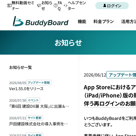
無料動画セミ
お知ら
FA
ヘルプセン
ログイン
ナー
せ
Q
ター
機能
料金プラン
活用方
お知らせ
お知らせ一覧
2026/06/12
アップデート
2026/08/05
アップデート情報
App Storeにおける
Ver1.55.0をリリース
（iPad/iPhone）
2026/07/30
イベント
伴う再ログインのお願
「第6回 建設DX展 大阪」に出展＆セミナー登壇します
いつもBuddyBoardをご
2026/07/21
サイト更新
戸田建設株式会社の導入事例を公開しました
とうございます。
事業承継に伴い、App Sto
2026/07/08
サイト更新