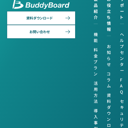
品
役
ポ
紹
立
ー
介
ち
ト
資料ダウンロード
情
報
お問い合わせ
機
ヘ
能
ル
お
プ
料
知
セ
金
ら
ン
プ
せ
タ
ラ
ー
ン
コ
ラ
F
活
ム
A
用
Q
方
資
法
料
セ
ダ
キ
導
ウ
ュ
入
ン
リ
事
ロ
テ