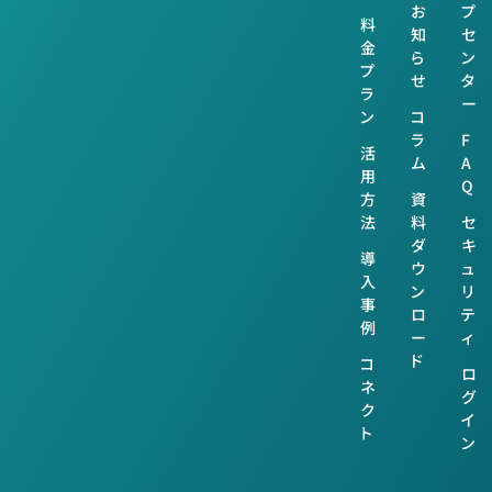
お
プ
料
知
セ
金
ら
ン
プ
せ
タ
ラ
ー
ン
コ
ラ
F
活
ム
A
用
Q
方
資
法
料
セ
ダ
キ
導
ウ
ュ
入
ン
リ
事
ロ
テ
例
ー
ィ
ド
コ
ロ
ネ
グ
ク
イ
ト
ン