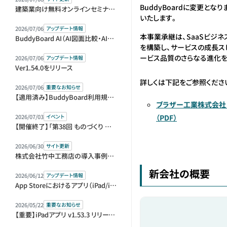
BuddyBoardに変更とな
建築業向け無料オンラインセミナー（アーカイブ動画）を公開しました
いたします。
2026/07/06
アップデート情報
本事業承継は、SaaSビジ
BuddyBoard AI（AI図面比較・AI指摘リスト）をベータ版として提供開始
を構築し、サービスの成長ス
ービス品質のさらなる進化を
2026/07/06
アップデート情報
Ver1.54.0をリリース
詳しくは下記をご参照くださ
2026/07/06
重要なお知らせ
【適用済み】BuddyBoard利用規約等改定のお知らせ
ブラザー工業株式会社
2026/07/03
イベント
（PDF）
【開催終了】「第38回 ものづくり ワールド [東京]」内「第1回 建設DX展＋（プラス）」に出展＆セミナー登壇します
2026/06/30
サイト更新
株式会社竹中工務店の導入事例を公開しました
新会社の概要
2026/06/12
アップデート情報
App Storeにおけるアプリ（iPad/iPhone）版の販売元変更に伴う再ログインのお願い
2026/05/22
重要なお知らせ
【重要】iPadアプリ v1.53.3 リリースとアップデートのお願い