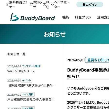
無料動画セミ
お知ら
FA
ヘルプセン
ログイン
ナー
せ
Q
ター
機能
料金プラン
活用方
お知らせ
お知らせ一覧
2026/05/01
重要なお知ら
2026/08/05
アップデート情報
BuddyBoard事業
Ver1.55.0をリリース
知らせ
2026/07/30
イベント
「第6回 建設DX展 大阪」に出展＆セミナー登壇します
いつもBuddyBoardをご
とうございます。
2026/07/21
サイト更新
戸田建設株式会社の導入事例を公開しました
2026年5月1日より、Budd
がブラザー工業株式会社か
2026/07/08
サイト更新