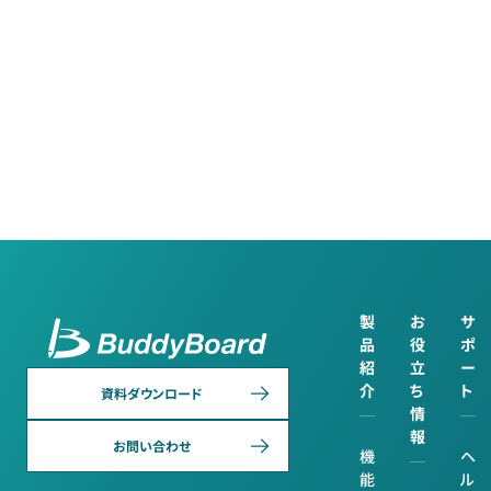
製
お
サ
品
役
ポ
紹
立
ー
介
ち
ト
資料ダウンロード
情
報
お問い合わせ
機
ヘ
能
ル