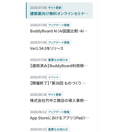
2026/07/08
サイト更新
建築業向け無料オンラインセミナー（アーカイブ動画）を公開しました
2026/07/06
アップデート情報
BuddyBoard AI（AI図面比較・AI指摘リスト）をベータ版として提供開始
2026/07/06
アップデート情報
Ver1.54.0をリリース
2026/07/06
重要なお知らせ
【適用済み】BuddyBoard利用規約等改定のお知らせ
2026/07/03
イベント
【開催終了】「第38回 ものづくり ワールド [東京]」内「第1回 建設DX展＋（プラス）」に出展＆セミナー登壇します
2026/06/30
サイト更新
株式会社竹中工務店の導入事例を公開しました
2026/06/12
アップデート情報
App Storeにおけるアプリ（iPad/iPhone）版の販売元変更に伴う再ログインのお願い
2026/05/22
重要なお知らせ