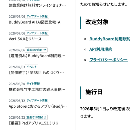
たのでお知らせいたします。
建築業向け無料オンラインセミナー（アーカイブ動画）を公開しました
2026/07/06
アップデート情報
改定対象
BuddyBoard AI（AI図面比較・AI指摘リスト）をベータ版として提供開始
2026/07/06
アップデート情報
BuddyBoard利用規
Ver1.54.0をリリース
API利用規約
2026/07/06
重要なお知らせ
【適用済み】BuddyBoard利用規約等改定のお知らせ
プライバシーポリシー
2026/07/03
イベント
【開催終了】「第38回 ものづくり ワールド [東京]」内「第1回 建設DX展＋（プラス）」に出展＆セミナー登壇します
2026/06/30
サイト更新
株式会社竹中工務店の導入事例を公開しました
施行日
2026/06/12
アップデート情報
App Storeにおけるアプリ（iPad/iPhone）版の販売元変更に伴う再ログインのお願い
2026年5月1日より改定後
ります。
2026/05/22
重要なお知らせ
【重要】iPadアプリ v1.53.3 リリースとアップデートのお願い