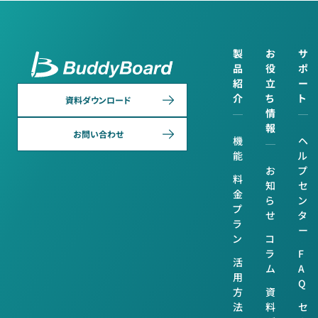
製
お
サ
品
役
ポ
紹
立
ー
介
ち
ト
資料ダウンロード
情
報
お問い合わせ
機
ヘ
能
ル
お
プ
料
知
セ
金
ら
ン
プ
せ
タ
ラ
ー
ン
コ
ラ
F
活
ム
A
用
Q
方
資
法
料
セ