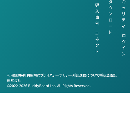
ダ
キ
導
ウ
ュ
入
ン
リ
事
ロ
テ
例
ー
ィ
ド
コ
ロ
ネ
グ
ク
イ
ト
ン
利用規約
API利用規約
プライバシーポリシー
外部送信について
特商法表記
運営会社
©2022-2026 BuddyBoard Inc. All Rights Reserved.