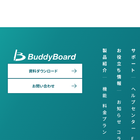
製
お
サ
品
役
ポ
紹
立
ー
介
ち
ト
資料ダウンロード
情
報
お問い合わせ
機
ヘ
能
ル
お
プ
料
知
セ
金
ら
ン
プ
せ
タ
ラ
ー
ン
コ
ラ
F