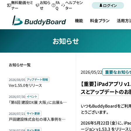
無料動画セミ
お知ら
FA
ヘルプセン
ログイン
ナー
せ
Q
ター
機能
料金プラン
活用方
お知らせ
お知らせ一覧
2026/05/22
重要なお知ら
2026/08/05
アップデート情報
【重要】iPadアプリ v1
Ver1.55.0をリリース
スとアップデートのお
2026/07/30
イベント
「第6回 建設DX展 大阪」に出展＆セミナー登壇します
いつもBuddyBoardをご
とうございます。
2026/07/21
サイト更新
戸田建設株式会社の導入事例を公開しました
2026年5月22日（金）に、i
ージョン v1.53.3 をリリ
2026/07/08
サイト更新