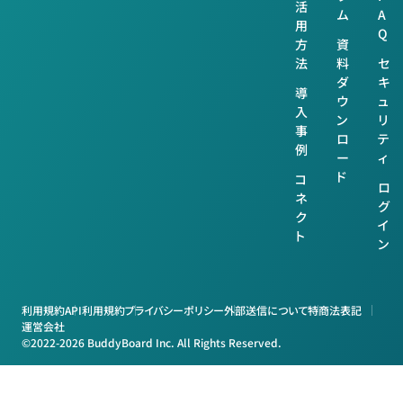
活
ム
A
用
Q
方
資
法
料
セ
ダ
キ
導
ウ
ュ
入
ン
リ
事
ロ
テ
例
ー
ィ
ド
コ
ロ
ネ
グ
ク
イ
ト
ン
利用規約
API利用規約
プライバシーポリシー
外部送信について
特商法表記
運営会社
©2022-2026 BuddyBoard Inc. All Rights Reserved.