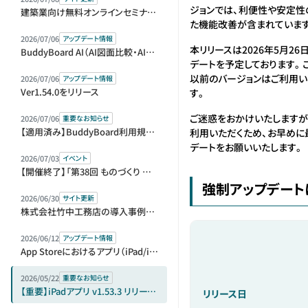
ジョンでは、利便性や安定性
建築業向け無料オンラインセミナー（アーカイブ動画）を公開しました
た機能改善が含まれていま
2026/07/06
アップデート情報
本リリースは2026年5月26
BuddyBoard AI（AI図面比較・AI指摘リスト）をベータ版として提供開始
デートを予定しております。これ
以前のバージョンはご利用い
2026/07/06
アップデート情報
Ver1.54.0をリリース
す。
ご迷惑をおかけいたしますが
2026/07/06
重要なお知らせ
【適用済み】BuddyBoard利用規約等改定のお知らせ
利用いただくため、お早めに
デートをお願いいたします。
2026/07/03
イベント
【開催終了】「第38回 ものづくり ワールド [東京]」内「第1回 建設DX展＋（プラス）」に出展＆セミナー登壇します
強制アップデート
2026/06/30
サイト更新
株式会社竹中工務店の導入事例を公開しました
2026/06/12
アップデート情報
App Storeにおけるアプリ（iPad/iPhone）版の販売元変更に伴う再ログインのお願い
2026/05/22
重要なお知らせ
【重要】iPadアプリ v1.53.3 リリースとアップデートのお願い
リリース日