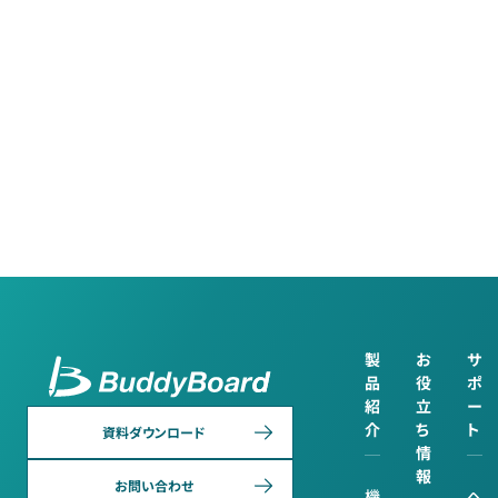
製
お
サ
品
役
ポ
紹
立
ー
介
ち
ト
資料ダウンロード
情
報
お問い合わせ
機
ヘ