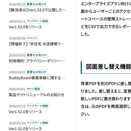
エンタープライズプラン向け
2026/05/22
重要なお知らせ
【解消済み】Ver1.53.0で公開した機能の仕様変更のお知らせ
面からユーザーごとのアクセ
ートスペースの使用ストレー
2026/05/11
アップデート情報
どをCSVで出力できるレポ
Ver1.53.0をリリース
した。
2026/05/08
イベント
【開催終了】「非住宅 木造建築フェア 2026」（BREX）に出展します
2026/05/01
重要なお知らせ
利用規約・プライバシーポリシー改定のお知らせ
図面差し替え機
2026/05/01
重要なお知らせ
BuddyBoard事業承継に関するお知らせ
背景PDFを別のPDFに差し
2026/05/01
サイト更新
りました。差し替えると、変更
製品サイトリニューアルのお知らせ
新しいPDFに置き換わりま
合は、元のPDFを再度選択
2026/03/23
アップデート情報
Ver1.52.0をリリース
さい。
2026/02/10
アップデート情報
Ver1.51.0をリリース