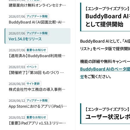
建築業向け無料オンラインセミナー（アーカイブ動画）を公開しました
【エンタープライズプラン】
BuddyBoard 
2026/07/06
アップデート情報
BuddyBoard AI（AI図面比較・AI指摘リスト）をベータ版として提供開始
として提供開始
2026/07/06
アップデート情報
Ver1.54.0をリリース
BuddyBoard AIとして、「
リスト」をベータ版で提供開
2026/07/06
重要なお知らせ
【適用済み】BuddyBoard利用規約等改定のお知らせ
機能の詳細や無料キャンペー
2026/07/03
イベント
BuddyBoard AIのベ
【開催終了】「第38回 ものづくり ワールド [東京]」内「第1回 建設DX展＋（プラス）」に出展＆セミナー登壇します
せ
をご覧ください。
2026/06/30
サイト更新
株式会社竹中工務店の導入事例を公開しました
2026/06/12
アップデート情報
App Storeにおけるアプリ（iPad/iPhone）版の販売元変更に伴う再ログインのお願い
【エンタープライズプラン】
ユーザー状況レ
2026/05/22
重要なお知らせ
【重要】iPadアプリ v1.53.3 リリースとアップデートのお願い