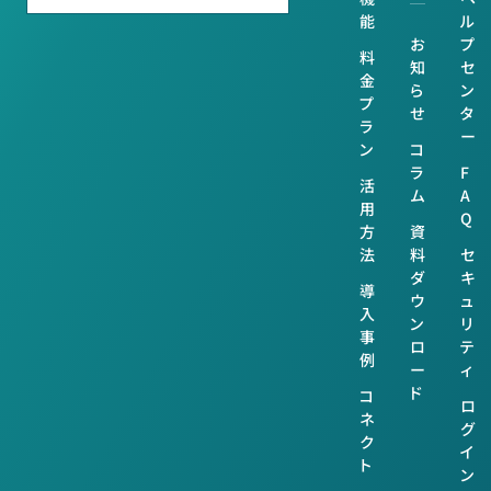
能
ル
お
プ
料
知
セ
金
ら
ン
プ
せ
タ
ラ
ー
ン
コ
ラ
F
活
ム
A
用
Q
方
資
法
料
セ
ダ
キ
導
ウ
ュ
入
ン
リ
事
ロ
テ
例
ー
ィ
ド
コ
ロ
ネ
グ
ク
イ
ト
ン