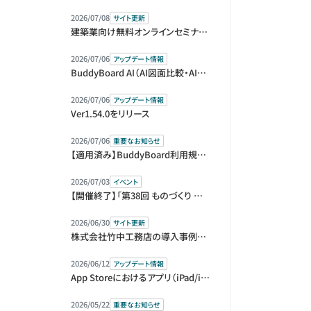
2026/07/08
サイト更新
建築業向け無料オンラインセミナー（アーカイブ動画）を公開しました
2026/07/06
アップデート情報
BuddyBoard AI（AI図面比較・AI指摘リスト）をベータ版として提供開始
2026/07/06
アップデート情報
Ver1.54.0をリリース
2026/07/06
重要なお知らせ
【適用済み】BuddyBoard利用規約等改定のお知らせ
2026/07/03
イベント
【開催終了】「第38回 ものづくり ワールド [東京]」内「第1回 建設DX展＋（プラス）」に出展＆セミナー登壇します
2026/06/30
サイト更新
株式会社竹中工務店の導入事例を公開しました
2026/06/12
アップデート情報
App Storeにおけるアプリ（iPad/iPhone）版の販売元変更に伴う再ログインのお願い
2026/05/22
重要なお知らせ