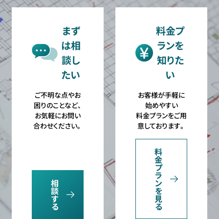
まず
料金プ
は相
ランを
談し
知りた
たい
い
ご不明な点やお
お客様が手軽に
困りのことなど、
始めやすい
お気軽にお問い
料金プランをご用
合わせください。
意しております。
料
金
プ
ラ
相
ン
談
を
す
見
る
る