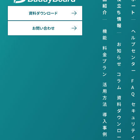
紹
立
ー
介
ち
ト
資料ダウンロード
情
報
お問い合わせ
機
ヘ
能
ル
お
プ
料
知
セ
金
ら
ン
プ
せ
タ
ラ
ー
ン
コ
ラ
F
活
ム
A
用
Q
方
資
法
料
セ
ダ
キ
導
ウ
ュ
入
ン
リ
事
ロ
テ
例
ー
ィ