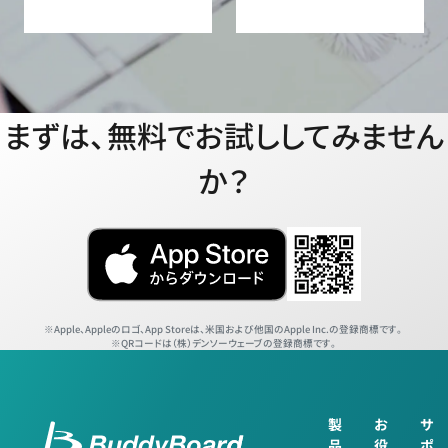
まずは、無料でお試ししてみません
か？
Apple、Appleのロゴ、App Storeは、米国および他国のApple Inc.の登録商標です。
QRコードは（株）デンソーウェーブの登録商標です。
製
お
サ
品
役
ポ