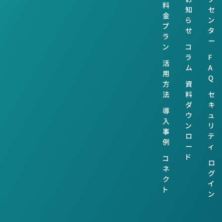
料
知
セ
金
ら
ン
プ
せ
タ
ラ
ー
ン
コ
ラ
F
活
ム
A
用
Q
方
資
法
料
セ
ダ
キ
導
ウ
ュ
入
ン
リ
事
ロ
テ
例
ー
ィ
ド
コ
ロ
ネ
グ
ク
イ
ト
ン