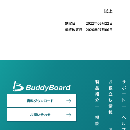
以上
制定日
2022年06月22日
最終改定日
2026年07月06日
製
お
サ
品
役
ポ
紹
立
ー
介
ち
ト
資料ダウンロード
情
報
お問い合わせ
機
ヘ
能
ル
お
プ