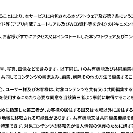
ことにより、本サービスに内包される本ソフトウェア及び第７条にいう
ド等（アプリ内蔵チュートリアル及びWEB資料等を含む）のドキュメン
、お客様がすでにアクセス又はインストールした本ソフトウェア及びコ
、記号、写真、画像などを含みます。以下同じ。）の共有機能及び共同編
、共同してコンテンツの書き込み、編集、削除その他の方法で編集するこ
、ユーザー様及びお客様は、対象コンテンツを共有又は共同編集する
を使用するにあたり必要な同意を当該第三者より事前に取得することを
ために指定した第三者が、お客様の居住する国又は地域以外に居住する
は地域に移転される可能性があります。共有機能又は共同編集機能を使
特定できず、対象コンテンツの移転先が個人情報の保護のために講ず