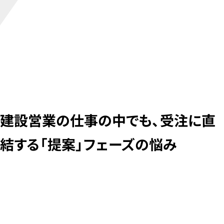
【解決策】 営業も設計士も同時にアクセス・編集でき
る！ 手書きノートアプリの導入
【改善点】 リードタイムを1週間短縮、提案品質の向上
で受注率も向上
まとめ
建設営業の仕事の中でも、受注に直
結する「提案」フェーズの悩み