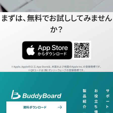
まずは、無料でお試ししてみません
か？
Apple、Appleのロゴ、App Storeは、米国および他国のApple Inc.の登録商標です。
QRコードは（株）デンソーウェーブの登録商標です。
製
お
サ
品
役
ポ
紹
立
ー
介
ち
ト
資料ダウンロード
情