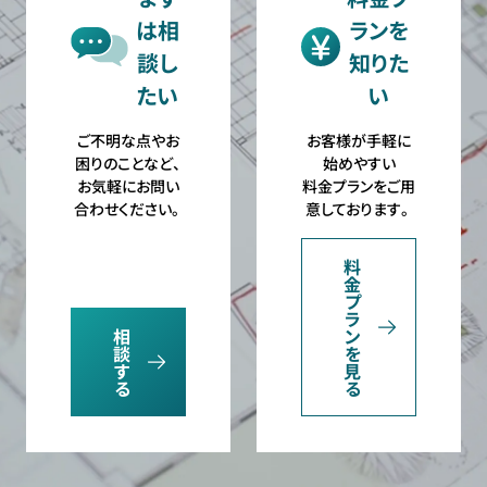
は相
ランを
談し
知りた
たい
い
ご不明な点やお
お客様が手軽に
困りのことなど、
始めやすい
お気軽にお問い
料金プランをご用
合わせください。
意しております。
料
金
プ
ラ
相
ン
談
を
す
見
る
る