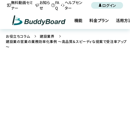
無料動画セミ
お知ら
FA
ヘルプセン
ログイン
ナー
せ
Q
ター
機能
料金プラン
活用方
お役立ちコラム
建設業界
建設業の営業の業務効率化事例 ～高品質＆スピーディな提案で受注率アップ
～