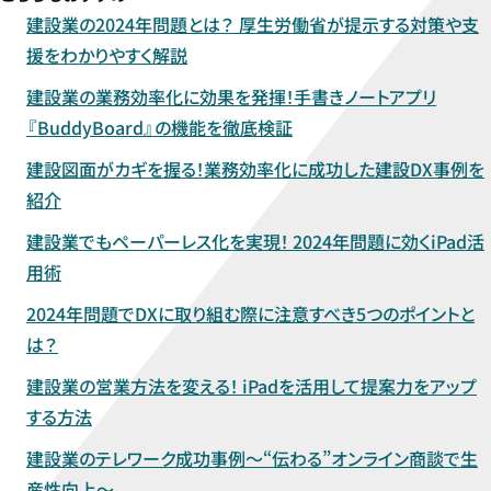
建設業の2024年問題とは？ 厚生労働省が提示する対策や支
援をわかりやすく解説
建設業の業務効率化に効果を発揮！手書きノートアプリ
『BuddyBoard』の機能を徹底検証
建設図面がカギを握る！業務効率化に成功した建設DX事例を
紹介
建設業でもペーパーレス化を実現！ 2024年問題に効くiPad活
用術
2024年問題でDXに取り組む際に注意すべき5つのポイントと
は？
建設業の営業方法を変える！ iPadを活用して提案力をアップ
する方法
建設業のテレワーク成功事例～“伝わる”オンライン商談で生
産性向上～