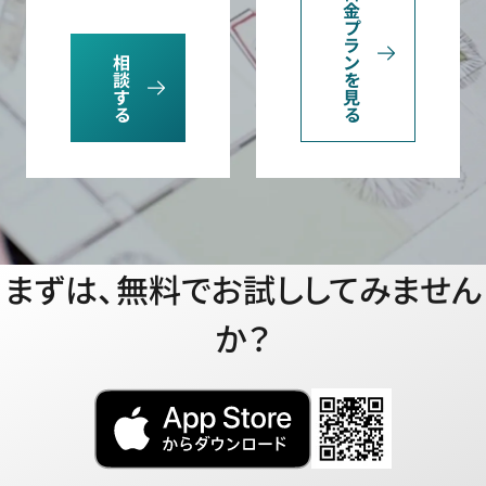
金
プ
ラ
相
ン
談
を
す
見
る
る
まずは、無料でお試ししてみません
か？