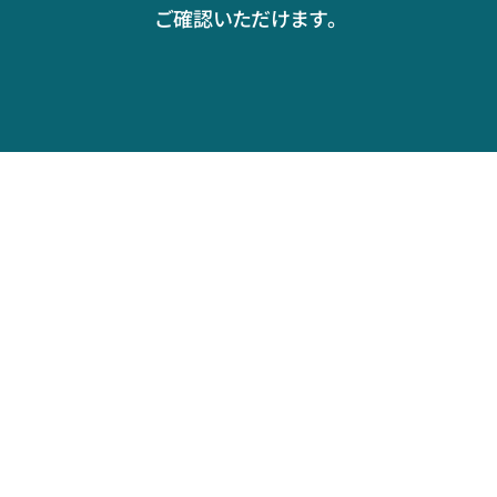
ご確認いただけます。
頭で考えたことをすぐに形にしてブラッシュアッ
時代
プ！ アイデアを共有し、ディスカッションも活
Bu
発に。
廃し
隈研吾建築都市設計事務所
株