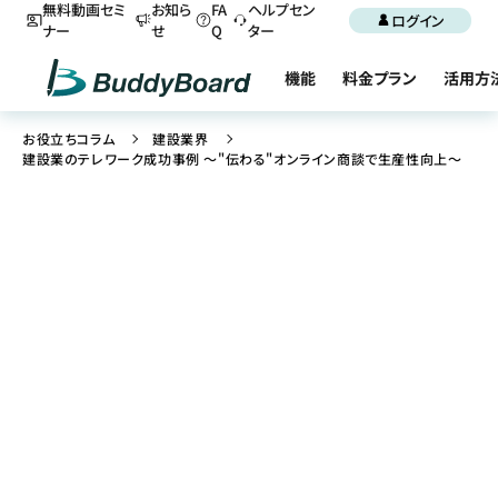
無料動画セミ
お知ら
FA
ヘルプセン
ログイン
ナー
せ
Q
ター
機能
料金プラン
活用方
お役立ちコラム
建設業界
建設業のテレワーク成功事例 ～"伝わる"オンライン商談で生産性向上～