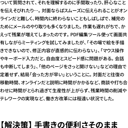
ついて質問されて、それを理解するのに手間取ったり、肝心なこと
を伝えそびれたり…。対面ならばスムーズに伝えられることがオン
ラインだと難しく、時間内に終わらないこともしばしばで、補完の
ためにメールのやり取りも多くなりました。作業も遅れがちで、か
えって残業が増えてしまったのです。PDF編集ツール使って画面共
有しながらミーティングを試してみましたが、「その場で絵を手描
きできないので、修正内容が直感的に伝わらない」、「マウス操作
やキーボード入力だと、自由度とスピード感に問題がある。会話
も中断してしまう」、「他のページをさっと開けない」などの理由で
定着せず、結局「会った方が早い」ということに。対面だと往復の
移動時間、オンラインだと説明に時間がかかるなど、商談や打ち合
わせに時間がとられ過ぎて生産性が上がらず、残業時間の削減や
テレワークの実現など、働き方改革には程遠い状況でした。
【解決策】 手書きの便利さそのまま