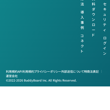
法
料
セ
ダ
キ
導
ウ
ュ
入
ン
リ
事
ロ
テ
例
ー
ィ
ド
コ
ロ
ネ
グ
ク
イ
ト
ン
利用規約
API利用規約
プライバシーポリシー
外部送信について
特商法表記
運営会社
©2022-2026 BuddyBoard Inc. All Rights Reserved.