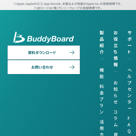
Apple、Appleのロゴ、App Storeは、米国および他国のApple Inc.の登録商標です。
QRコードは（株）デンソーウェーブの登録商標です。
製
お
サ
品
役
ポ
紹
立
ー
介
ち
ト
資料ダウンロード
情
報
お問い合わせ
機
ヘ
能
ル
お
プ
料
知
セ
金
ら
ン
プ
せ
タ
ラ
ー
ン
コ
ラ
F
活
ム
A
用
Q
方
資