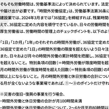
そもそも労働時間は、労働基準法によって決められています。法定
や届け出が必要です。「時間外労働協定」は、労働基準法第36条に
建設業では、2024年3月までは「36協定」を締結すれば、残業時
えで、36協定に定めた内容を順守できているか、日々の労働時間
厚生労働省は、労働時間の管理上のチェックポイントを、以下のよ
「1日」「1か月」「1年」のそれぞれの時間外労働が、36協定で定
36協定で定めた「1日」の時間外労働の限度を超えないよう日々注
また、日々および月々の時間外労働の累計時間を把握し、36協定で
を超えないこと。 特別条項の回数（＝時間外労働が限度時間を超
月の時間外労働が限度時間を超えた回数（＝特別条項の回数）の年
間以上にならないこと。 月の時間外労働と休日労働の合計について
る月が全くないような事業場であれば、①～③のポイントだけ守れ
※災害の復旧・復興の事業を行う場合、
・時間外労働と休日労働の合計が月100時間未満
・時間外労働と休日労働の合計について、2～6か月平均80時間以