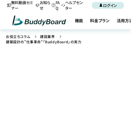
無料動画セミ
お知ら
FA
ヘルプセン
ログイン
ナー
せ
Q
ター
機能
料金プラン
活用方
お役立ちコラム
建設業界
建築設計の"仕事革命"「BuddyBoard」の実力