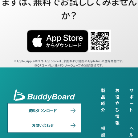
まずは、無料でお試ししてみません
か？
Apple、Appleのロゴ、App Storeは、米国および他国のApple Inc.の登録商標です。
QRコードは（株）デンソーウェーブの登録商標です。
製
お
サ
品
役
ポ
紹
立
ー
介
ち
ト
資料ダウンロード
情
報
お問い合わせ
機
ヘ
能
ル