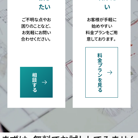
たい
い
ご不明な点やお
お客様が手軽に
困りのことなど、
始めやすい
お気軽にお問い
料金プランをご用
合わせください。
意しております。
料
金
プ
ラ
相
ン
談
を
す
見
る
る