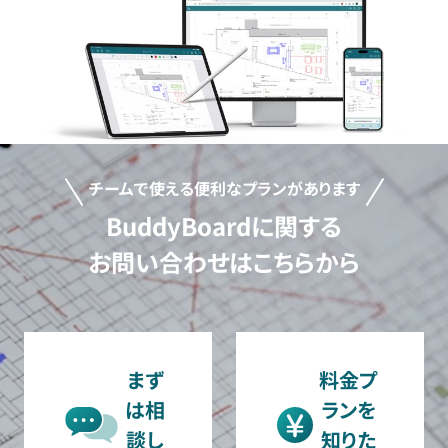
チームで使える便利なプランがあります
BuddyBoardに関する
お問い合わせはこちらから
まず
料金プ
は相
ランを
談し
知りた