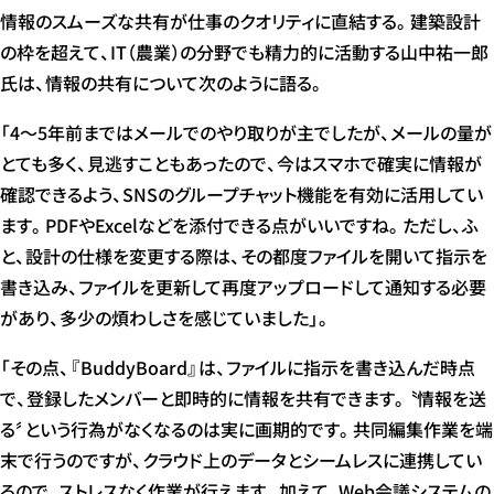
情報のスムーズな共有が仕事のクオリティに直結する。建築設計
の枠を超えて、IT（農業）の分野でも精力的に活動する山中祐一郎
氏は、情報の共有について次のように語る。
「4〜5年前まではメールでのやり取りが主でしたが、メールの量が
とても多く、見逃すこともあったので、今はスマホで確実に情報が
確認できるよう、SNSのグループチャット機能を有効に活用してい
ます。PDFやExcelなどを添付できる点がいいですね。ただし、ふ
と、設計の仕様を変更する際は、その都度ファイルを開いて指示を
書き込み、ファイルを更新して再度アップロードして通知する必要
があり、多少の煩わしさを感じていました」。
「その点、『BuddyBoard』は、ファイルに指示を書き込んだ時点
で、登録したメンバーと即時的に情報を共有できます。〝情報を送
る〞という行為がなくなるのは実に画期的です。共同編集作業を端
末で行うのですが、クラウド上のデータとシームレスに連携してい
るので、ストレスなく作業が行えます。加えて、Web会議システムの