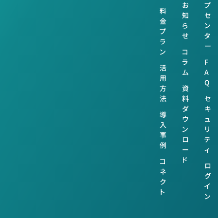
お
プ
料
知
セ
金
ら
ン
プ
せ
タ
ラ
ー
ン
コ
ラ
F
活
ム
A
用
Q
方
資
法
料
セ
ダ
キ
導
ウ
ュ
入
ン
リ
事
ロ
テ
例
ー
ィ
ド
コ
ロ
ネ
グ
ク
イ
ト
ン