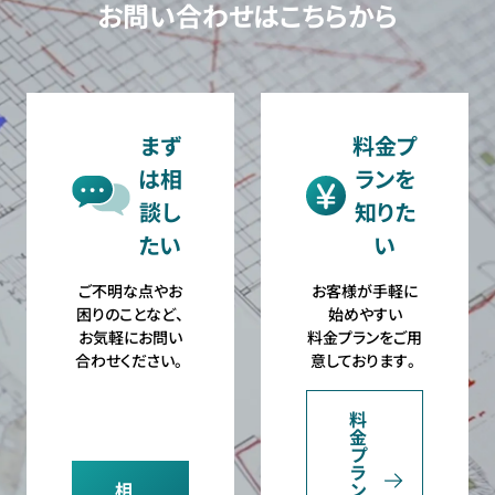
お問い合わせはこちらから
まず
料金プ
は相
ランを
談し
知りた
たい
い
ご不明な点やお
お客様が手軽に
困りのことなど、
始めやすい
お気軽にお問い
料金プランをご用
合わせください。
意しております。
料
金
プ
ラ
相
ン