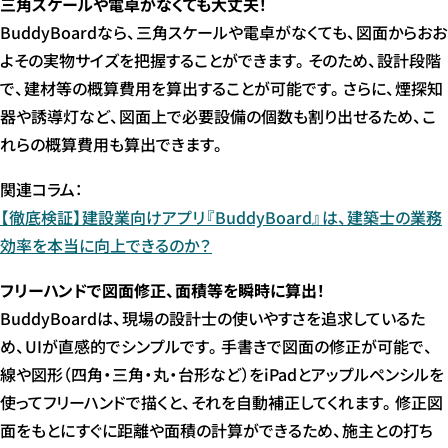
三角スケールや電卓がなくても大丈夫！
BuddyBoardなら、三角スケールや電卓がなくても、図面からおお
よその実物サイズを把握することができます。そのため、設計段階
で、建材等の概算費用を算出することが可能です。さらに、煙探知
器や誘導灯など、図面上で必要設備の個数も割り出せるため、こ
れらの概算費用も算出できます。
関連コラム：
【徹底検証】建設業向けアプリ『BuddyBoard』は、建築士の業務
効率を本当に向上できるのか？
フリーハンドで図面修正、面積等を瞬時に算出！
BuddyBoardは、現場の設計士の使いやすさを追求しているた
め、UIが直感的でシンプルです。手書きで図面の修正が可能で、
線や図形（四角・三角・丸・台形など）をiPadとアップルペンシルを
使ってフリーハンドで描くと、それを自動補正してくれます。修正図
面をもとにすぐに距離や面積の計算ができるため、施主との打ち