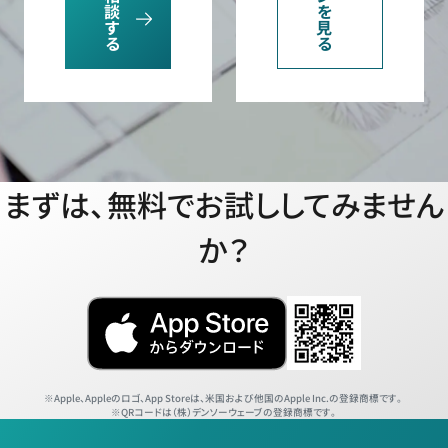
談
を
す
見
る
る
まずは、無料でお試ししてみません
か？
Apple、Appleのロゴ、App Storeは、米国および他国のApple Inc.の登録商標です。
QRコードは（株）デンソーウェーブの登録商標です。