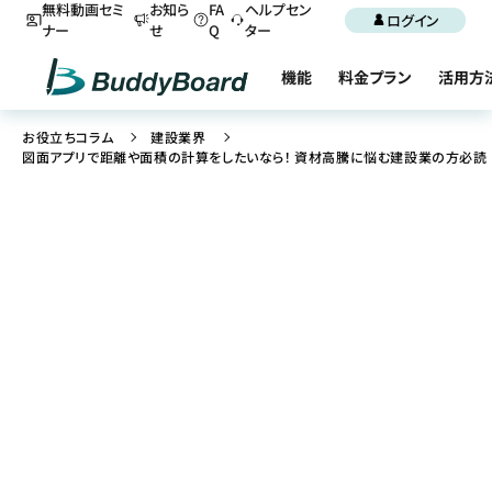
無料動画セミ
お知ら
FA
ヘルプセン
ログイン
ナー
せ
Q
ター
機能
料金プラン
活用方
お役立ちコラム
建設業界
図面アプリで距離や面積の計算をしたいなら！ 資材高騰に悩む建設業の方必読