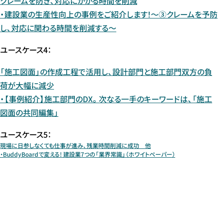
クレームを防ぎ、対応にかかる時間を削減
・建設業の生産性向上の事例をご紹介します！～③クレームを予防
し、対応に関わる時間を削減する～
ユースケース4：
「施工図面」の作成工程で活用し、設計部門と施工部門双方の負
荷が大幅に減少
・【事例紹介】施工部門のDX。次なる一手のキーワードは、「施工
図面の共同編集」
ユースケース5：
現場に日参しなくても仕事が進み、残業時間削減に成功 他
・BuddyBoardで変える! 建設業7つの「業界常識」（ホワイトペーパー）