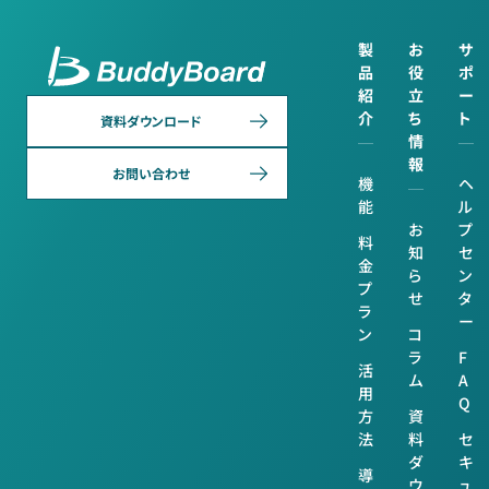
製
お
サ
品
役
ポ
紹
立
ー
介
ち
ト
資料ダウンロード
情
報
お問い合わせ
機
ヘ
能
ル
お
プ
料
知
セ
金
ら
ン
プ
せ
タ
ラ
ー
ン
コ
ラ
F
活
ム
A
用
Q
方
資
法
料
セ
ダ
キ
導
ウ
ュ