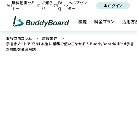
無料動画セミ
お知ら
FA
ヘルプセン
ログイン
ナー
せ
Q
ター
機能
料金プラン
活用方
お役立ちコラム
建設業界
手書きノートアプリは本当に業務で使いこなせる？ BuddyBoardのiPad手書
き機能を徹底解説