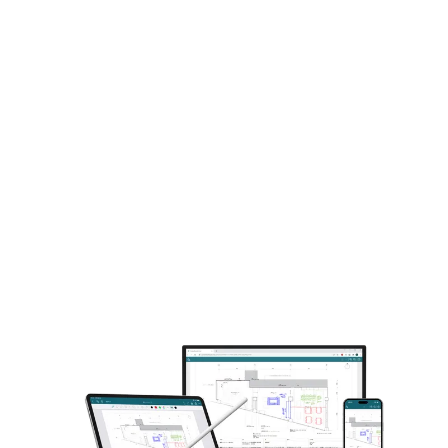
プ！ アイデアを共有し、ディスカッションも活
Bu
発に。
廃し
隈研吾建築都市設計事務所
株
設計事務所
30〜100名
組織