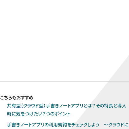
「BuddyBoard」の
設計事務所で手書き機能と共
活用している実際の事例もご
い。
導入事例をみる
こちらもおすすめ
共有型（クラウド型）手書きノートアプリとは？その特長と導入
時に気をつけたい７つのポイント
手書きノートアプリの利用規約をチェックしよう ～クラウドに