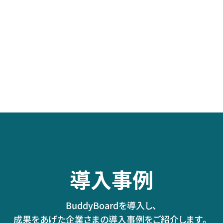
向けの選
イン商談で
ム予防によ
定ポイント
生産性向
る生産性
を徹底解
上～
向上～
説
導入事例
BuddyBoardを導入し、
成果をあげた企業さまの導入事例をご紹介します。